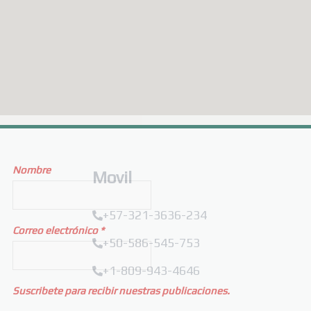
Nombre
Movil
+57-321-3636-234
Correo electrónico
*
+50-586-545-753
+1-809-943-4646
Suscribete para recibir nuestras publicaciones.