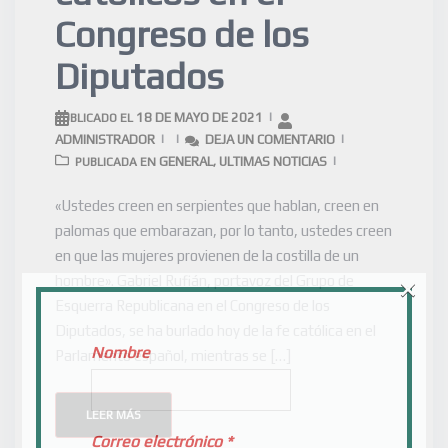
Congreso de los
Diputados
18 DE MAYO DE 2021
PUBLICADO EL
ADMINISTRADOR
DEJA UN COMENTARIO
GENERAL
ULTIMAS NOTICIAS
PUBLICADA EN
,
«Ustedes creen en serpientes que hablan, creen en
palomas que embarazan, por lo tanto, ustedes creen
en que las mujeres provienen de la costilla de un
×
hombre». Gabriel Rufián, portavoz del Grupo de
Esquerra Republicana en el Congreso de los
Diputados, se ha burlado hoy de la fe católica en el
Nombre
Parlamento español, mientras se […]
LEER MÁS
Correo electrónico
*