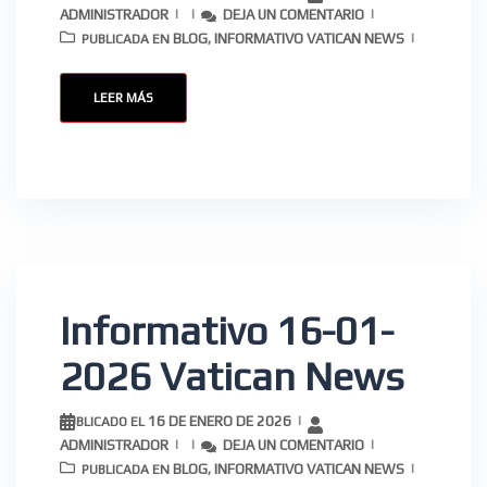
ADMINISTRADOR
DEJA UN COMENTARIO
BLOG
INFORMATIVO VATICAN NEWS
PUBLICADA EN
,
LEER MÁS
×
Informativo 16-01-
Nombre
2026 Vatican News
16 DE ENERO DE 2026
Correo electrónico
*
PUBLICADO EL
ADMINISTRADOR
DEJA UN COMENTARIO
BLOG
INFORMATIVO VATICAN NEWS
PUBLICADA EN
,