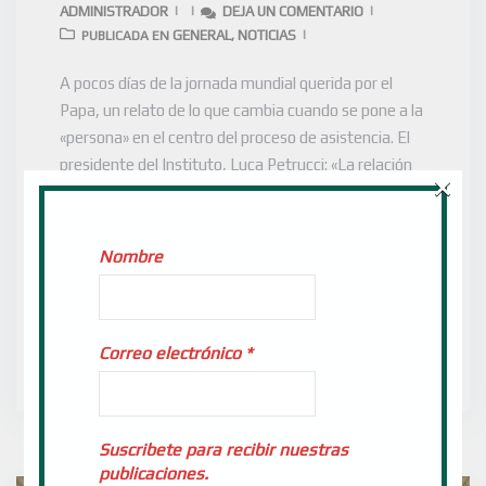
ADMINISTRADOR
DEJA UN COMENTARIO
GENERAL
NOTICIAS
PUBLICADA EN
,
A pocos días de la jornada mundial querida por el
Papa, un relato de lo que cambia cuando se pone a la
«persona» en el centro del proceso de asistencia. El
presidente del Instituto, Luca Petrucci: «La relación
×
entre huéspedes y familiares es una prioridad para
nosotros. Por eso, desde el comienzo de la
emergencia […]
Nombre
LEER MÁS
Correo electrónico
*
Suscribete para recibir nuestras
publicaciones.