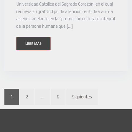
Universidad Católica del Sagrado Corazón, en el cual
renueva su gratitud por la atención recibida y anima
a seguir adelante en la “promoción cultural e integral
de la persona humana que […]
LEER MÁS
1
2
…
6
Siguientes