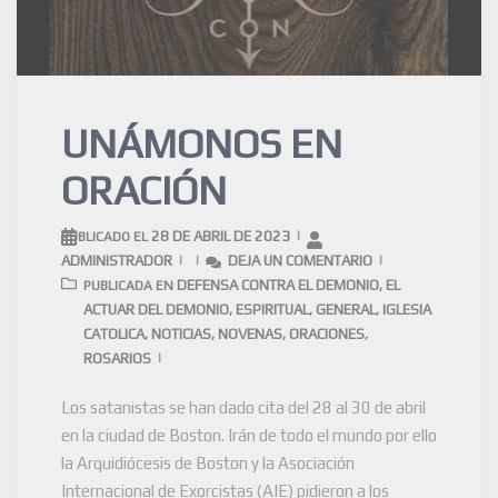
UNÁMONOS EN
ORACIÓN
28 DE ABRIL DE 2023
PUBLICADO EL
ADMINISTRADOR
DEJA UN COMENTARIO
DEFENSA CONTRA EL DEMONIO
EL
PUBLICADA EN
,
ACTUAR DEL DEMONIO
ESPIRITUAL
GENERAL
IGLESIA
,
,
,
CATOLICA
NOTICIAS
NOVENAS
ORACIONES
,
,
,
,
ROSARIOS
Los satanistas se han dado cita del 28 al 30 de abril
en la ciudad de Boston. Irán de todo el mundo por ello
la Arquidiócesis de Boston y la Asociación
Internacional de Exorcistas (AIE) pidieron a los