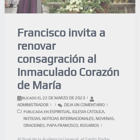
Francisco invita a
renovar
consagración al
Inmaculado Corazón
de María
22 DE MARZO DE 2023
PUBLICADO EL
ADMINISTRADOR
DEJA UN COMENTARIO
ESPIRITUAL
IGLESIA CATOLICA
PUBLICADA EN
,
,
NOTICIAS
NOTICIAS INTERNACIONALES
NOVENAS
,
,
,
ORACIONES
PAPA FRANCISCO
ROSARIOS
,
,
Al final de la Audiencia General, el Santo Padre