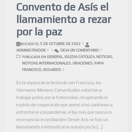
Convento de Asís el
llamamiento a rezar
por la paz
5 DE OCTUBRE DE 2022
PUBLICADO EL
ADMINISTRADOR
DEJA UN COMENTARIO
GENERAL
IGLESIA CATOLICA
NOTICIAS
PUBLICADA EN
,
,
,
NOTICIAS INTERNACIONALES
ORACIONES
PAPA
,
,
FRANCISCO
ROSARIOS
,
En la víspera de la fiesta de san Francisco, los
Hermanos Menores Conventuales exhortan a
trabajar juntos por la fraternidad, recuperando el
espíritu de cooperación que animó a los sanitarios a
enfrentarse a la pandemia: «Hoy más que nunca es
necesaria la reconciliación» Desde Asís se hizo un
llamamiento a intensificar la oración por la […]