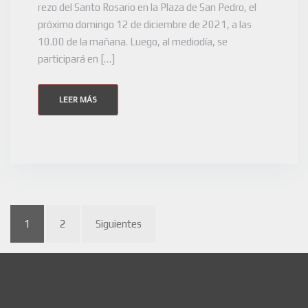
rezo del Santo Rosario en la Plaza de San Pedro, el
próximo domingo 12 de diciembre de 2021, a las
10.00 de la mañana. Luego, al mediodía, se
participará en […]
LEER MÁS
1
2
Siguientes