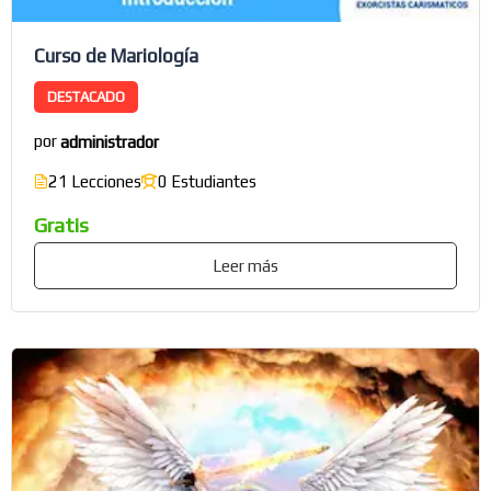
×
Curso de Mariología
DESTACADO
Nombre
por
administrador
21 Lecciones
0 Estudiantes
Correo electrónico
*
Gratis
Leer más
Suscribete para recibir nuestras
publicaciones.