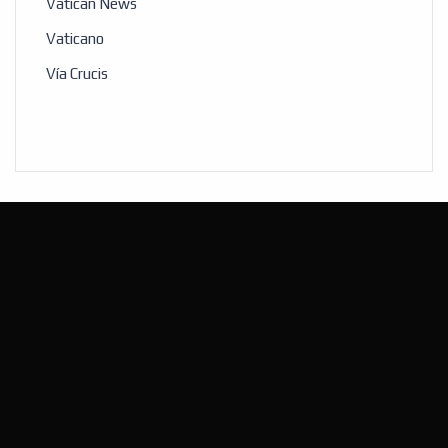
Vatican News
Vaticano
Vía Crucis