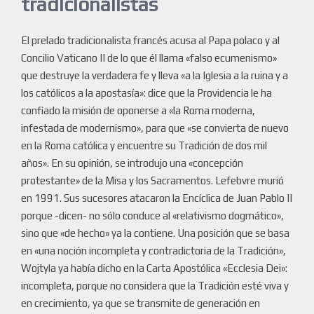
tradicionalistas
El prelado tradicionalista francés acusa al Papa polaco y al
Concilio Vaticano II de lo que él llama «falso ecumenismo»
que destruye la verdadera fe y lleva «a la Iglesia a la ruina y a
los católicos a la apostasía»: dice que la Providencia le ha
confiado la misión de oponerse a «la Roma moderna,
infestada de modernismo», para que «se convierta de nuevo
en la Roma católica y encuentre su Tradición de dos mil
años». En su opinión, se introdujo una «concepción
protestante» de la Misa y los Sacramentos. Lefebvre murió
en 1991. Sus sucesores atacaron la Encíclica de Juan Pablo II
porque -dicen- no sólo conduce al «relativismo dogmático»,
sino que «de hecho» ya la contiene. Una posición que se basa
en «una noción incompleta y contradictoria de la Tradición»,
Wojtyla ya había dicho en la Carta Apostólica «Ecclesia Dei»:
incompleta, porque no considera que la Tradición esté viva y
en crecimiento, ya que se transmite de generación en