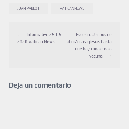
JUAN PABLO II
VATICANNEWS
⟵
Informativo 25-05-
Escosia: Obispos no
2020 Vatican News
abrirán las iglesias hasta
que haya una cura o
vacuna
⟶
Deja un comentario