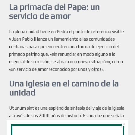
La primacía del Papa: un
servicio de amor
La plena unidad tiene en Pedro el punto de referencia visible
y Juan Pablo II lanza un llamamiento a las comunidades
cristianas para que encuentren una forma de ejercicio del
primado petrino que, «sin renunciar en modo alguno a lo
esencial de su misión, se abra a una nueva situación», como
«un servicio de amor reconocido por unos y otros».
Una Iglesia en el camino de la
unidad
Ut unum sint es una espléndida síntesis del viaje de la Iglesia
a través de sus 2000 años de historia. Es una luz que señala
×
el camino a seguir, continuando en la misma dirección que
los que nos han precedido. Muestra el carácter vivo de la