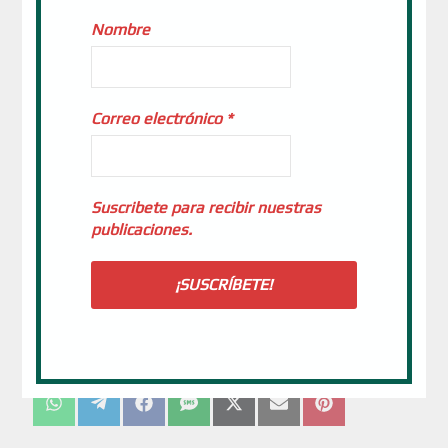
Tradición, que – como dice la «Dei Verbum» – se origina en
Nombre
los Apóstoles y progresa en la Iglesia bajo la asistencia del
Espíritu Santo. Y es gracias al Espíritu que la inteligencia de la
fe crece. En este viaje – dice Juan Pablo II citando a San
Cipriano – los hermanos deben aprender a ir al altar
Correo electrónico
*
reconciliados, porque «Dios no acepta el sacrificio de los que
están en discordia». En cambio, «el mayor sacrificio que se
ofrece a Dios es nuestra paz y armonía fraternal, es el
Suscribete para recibir nuestras
pueblo reunido en la unidad del Padre, el Hijo y el Espíritu
publicaciones.
Santo». Ésta es la última invitación del Papa Wojtyla: pedir al
Señor la gracia de prepararnos para el sacrificio de la unidad.
Comparte esta entrada: