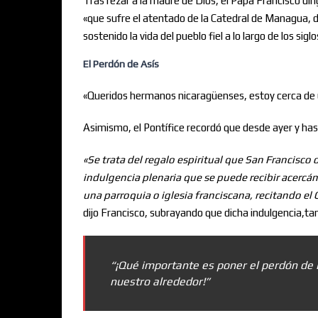
Tras rezar a la madre de Dios, el Papa Francisco dir
«que sufre el atentado de la Catedral de Managua,
sostenido la vida del pueblo fiel a lo largo de los si
El Perdón de Asís
«Queridos hermanos nicaragüenses, estoy cerca de us
Asimismo, el Pontífice recordó que desde ayer y has
«Se trata del regalo espiritual que San Francisco 
indulgencia plenaria que se puede recibir acercán
una parroquia o iglesia franciscana, recitando el 
dijo Francisco, subrayando que dicha indulgencia,ta
“¡Qué importante es poner el perdón de D
nuestro alrededor!”