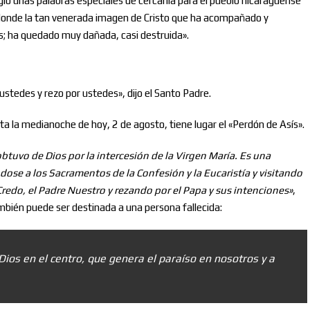
igió unas palabras especiales de cercanía para el pueblo nicaragüense
 donde la tan venerada imagen de Cristo que ha acompañado y
glos; ha quedado muy dañada, casi destruida».
tedes y rezo por ustedes», dijo el Santo Padre.
ta la medianoche de hoy, 2 de agosto, tiene lugar el «Perdón de Asís».
obtuvo de Dios por la intercesión de la Virgen María. Es una
dose a los Sacramentos de la Confesión y la Eucaristía y visitando
Credo, el Padre Nuestro y rezando por el Papa y sus intenciones»
,
mbién puede ser destinada a una persona fallecida:
ios en el centro, que genera el paraíso en nosotros y a