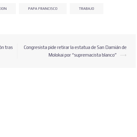
CION
PAPA FRANCISCO
TRABAJO
Suscribete para recibir nuestras publicaciones.
ón tras
Congresista pide retirar la estatua de San Damián de
Molokai por “supremacista blanco”
⟶