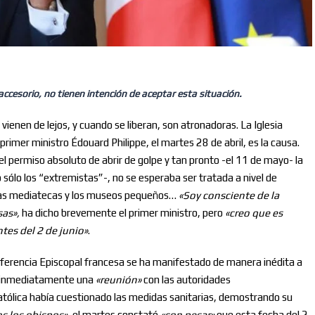
ccesorio, no tienen intención de aceptar esta situación.
vienen de lejos, y cuando se liberan, son atronadoras. La Iglesia
 primer ministro Édouard Philippe, el martes 28 de abril, es la causa.
 el permiso absoluto de abrir de golpe y tan pronto -el 11 de mayo- la
no sólo los “extremistas”-, no se esperaba ser tratada a nivel de
, las mediatecas y los museos pequeños…
«Soy consciente de la
sas»,
ha dicho brevemente el primer ministro, pero
«creo que es
tes del 2 de junio»
.
ferencia Episcopal francesa se ha manifestado de manera inédita a
de inmediatamente una
«
r
eunión
»
con las autoridades
católica había cuestionado las medidas sanitarias, demostrando su
s los obispos
»
, el martes constató
«
con pesar
»
que esta fecha del 2