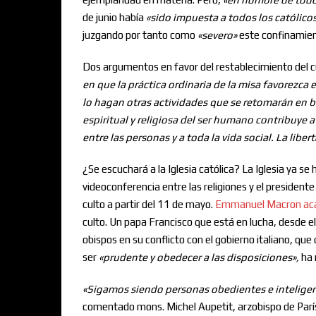
de junio había
«
sido impuesta a todos los católicos
juzgando por tanto como
«
s
evero
»
este confinamient
Dos argumentos en favor del restablecimiento del c
en que la práctica ordinaria de la misa favorezca 
lo hagan otras actividades que se retomarán en b
espiritual y religiosa del ser humano contribuye a 
entre las personas y a toda la vida social. La lib
¿Se escuchará a la Iglesia católica? La Iglesia ya se
videoconferencia entre las religiones y el president
culto a partir del 11 de mayo.
Emmanuel Macron acab
culto. Un papa Francisco que está en lucha, desde e
obispos en su conflicto con el gobierno italiano, qu
ser
«
pruden
te y obedecer a las disposiciones
»
,
ha 
«
Sigamos siendo personas obedientes e intelige
comentado mons. Michel Aupetit, arzobispo de Parí