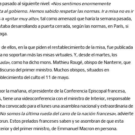
 pasado al siguiente nivel:
«
Nos sentimos enormemente
l gobierno. Hemos sabido respetar las normas. Ir a misa no es ir
Suscribete para recibir nuestras publicaciones.
s a
«
gritar muy alto
»
,
tal como amenazó que haría la semana pasada,
estaba desarrollando a puerta cerrada, según las normas, en París, si
aga.
e ellos, en la que piden el restablecimiento de la misa, fue publicada
ya no soportan más las misas virtuales. Y, desde el martes, los
nada
»
,
como ha dicho mons. Mathieu Rougé, obispo de Nanterre, que
 discurso del primer ministro. Muchos obispos, situados en
tablecimiento del culto el 11 de mayo.
por la mañana, el presidente de la Conferencia Episcopal francesa,
 tiene una videoconferencia con el ministro de Interior, responsable
e ha convocado para el lunes una asamblea nacional y extraordinaria de
No somos la última rueda del carro de la nación francesa»,
advierte
brun. Estos prelados franceses saben y se asombran de que esta
Interior y del primer ministro, de Emmanuel Macron en persona.