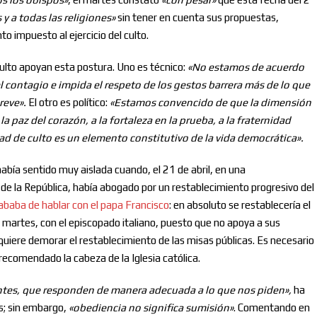
 y a todas las religiones
»
sin tener en cuenta sus propuestas,
o impuesto al ejercicio del culto.
ulto apoyan esta postura. Uno es técnico:
«No estamos de acuerdo
el contagio e impida el respeto de los gestos barrera más de lo que
reve».
El otro es político:
«Estamos convencido de que la dimensión
la paz del corazón, a la fortaleza en la prueba, a la fraternidad
ertad de culto es un elemento constitutivo de la vida democrática».
 había sentido muy aislada cuando, el 21 de abril, en una
e de la República, había abogado por un restablecimiento progresivo del
aba de hablar con el papa Francisco
: en absoluto se restablecería el
l martes, con el episcopado italiano, puesto que no apoya a sus
Nombre
e quiere demorar el restablecimiento de las misas públicas. Es necesario
recomendado la cabeza de la Iglesia católica.
Correo electrónico
*
ntes, que responden de manera adecuada a lo que nos piden
»
,
ha
s; sin embargo,
«
ob
ediencia no significa sumisión
»
. Comentando en