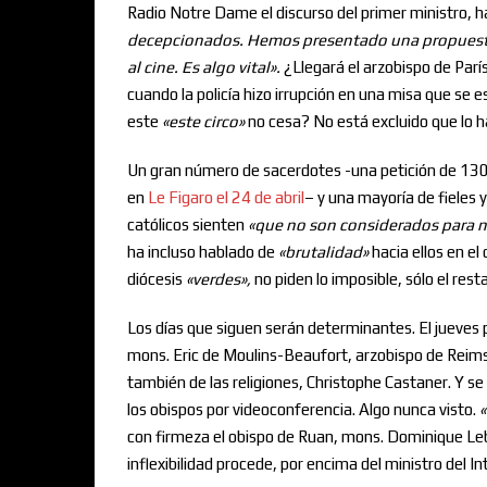
Radio Notre Dame el discurso del primer ministro, ha
decepcionados. Hemos presentado una propuesta a
al cine. Es algo vital
»
.
¿Llegará el arzobispo de Parí
cuando la policía hizo irrupción en una misa que se 
este
«
este circo
»
no cesa? No está excluido que lo h
Un gran número de sacerdotes -una petición de 130 d
en
Le Figaro el 24 de abril
– y una mayoría de fieles 
católicos sienten
«
que no son considerados para 
ha incluso hablado de
«
brutalidad
»
hacia ellos en el
diócesis
«
ver
des
»
,
no piden lo imposible, sólo el res
Los días que siguen serán determinantes. El jueves 
mons. Eric de Moulins-Beaufort, arzobispo de Reims,
también de las religiones, Christophe Castaner. Y s
los obispos por videoconferencia. Algo nunca visto.
«
con firmeza el obispo de Ruan, mons. Dominique Le
inflexibilidad procede, por encima del ministro del 