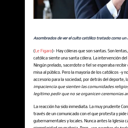
Asombrados de ver el culto católico tratado como un a
(
Le Figaro
)- Hay cóleras que son santas. Son lentas, 
católica siente una santa cólera. La intervención del
Ningún prelado, sacerdote o fiel se esperaba recibir
misa al público. Pero la mayoría de los católicos -y 
accesorio para la sociedad, por detrás del deporte
impaciencia que sienten las comunidades religio
legítimo pedir que no se organicen ceremonias an
La reacción ha sido inmediata. La muy prudente Con
través de un comunicado con el que protesta y pi
gubernamentales y locales. Nunca antes la Iglesia 
ejemplaridad en materia. Pero,
«
en nombre de todo