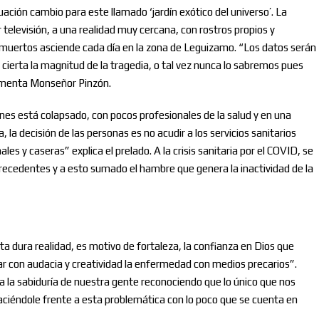
ituación cambio para este llamado ‘jardín exótico del universo’. La
televisión, a una realidad muy cercana, con rostros propios y
 muertos asciende cada día en la zona de Leguizamo. “Los datos serán
ierta la magnitud de la tragedia, o tal vez nunca lo sabremos pues
 lamenta Monseñor Pinzón.
ines está colapsado, con pocos profesionales de la salud y en una
la decisión de las personas es no acudir a los servicios sanitarios
les y caseras” explica el prelado. A la crisis sanitaria por el COVID, se
precedentes y a esto sumado el hambre que genera la inactividad de la
Nombre
 dura realidad, es motivo de fortaleza, la confianza en Dios que
tar con audacia y creatividad la enfermedad con medios precarios”.
 la sabiduría de nuestra gente reconociendo que lo único que nos
Correo electrónico
*
aciéndole frente a esta problemática con lo poco que se cuenta en