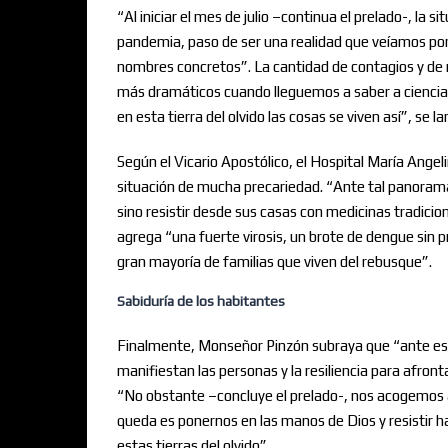
“Al iniciar el mes de julio –continua el prelado-, la s
pandemia, paso de ser una realidad que veíamos por 
nombres concretos”. La cantidad de contagios y de
más dramáticos cuando lleguemos a saber a ciencia c
en esta tierra del olvido las cosas se viven así”, se
Según el Vicario Apostólico, el Hospital María Angel
situación de mucha precariedad. “Ante tal panorama, 
sino resistir desde sus casas con medicinas tradiciona
agrega “una fuerte virosis, un brote de dengue sin 
gran mayoría de familias que viven del rebusque”.
Sabiduría de los habitantes
Finalmente, Monseñor Pinzón subraya que “ante esta
manifiestan las personas y la resiliencia para afron
“No obstante –concluye el prelado-, nos acogemos a
queda es ponernos en las manos de Dios y resistir h
estas tierras del olvido”.