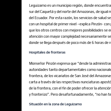
Leguizamo es un municipio región, donde encuentra
sur del Caquetá y del norte del Amazonas, de igual 
del Ecuador. Por esta razón, los servicios de salud 
con un hospital de primer nivel –explica Pinzón- con
que los otros centros con mejores posibilidades se 
atención con mayor complejidad necesariamente se d
donde se llega después de poco más de 6 horas de rec
Hospitales de fronteras
Monseñor Pinzón expresa que “desde la administraci
autoridades tanto departamentales como nacionales
frontera, de los vicariatos de San José del Amazon
carta a través de las respectivas nunciaturas apostól
de la frontera, con el fin de poder ofrecer la atenc
y fronterizo”. Pero desafortunadamente, “no han teni
Situación en la zona de Leguizamo