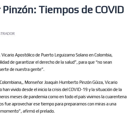
 Pinzón: Tiempos de COVID
STRADOR
Vicario Apostólico de Puerto Leguizamo Solano en Colombia,
lidad de garantizar el derecho de la salud”, para que “no sean
uerte de nuestra gente”.
l Colombiana,, Monseñor Joaquín Humberto Pinzón Gûiza, Vicario
n vivido desde el inicio la crisis del COVID-19 y la situación de la
primeros meses de pandemia como en todo el país vivimos la cuarentena
imos fue aprovechar ese tiempo para prepararnos con miras a una
 momento”, afirmó el prelado.