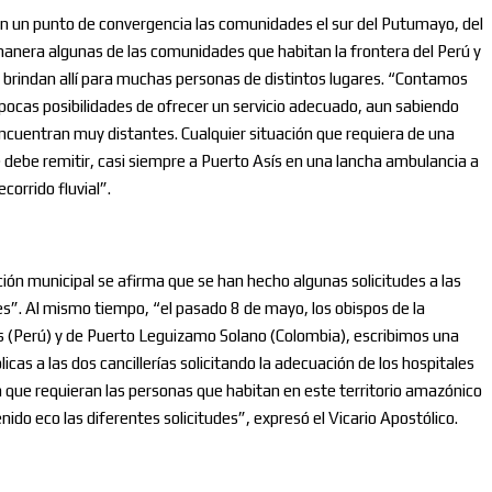
n un punto de convergencia las comunidades el sur del Putumayo, del
manera algunas de las comunidades que habitan la frontera del Perú y
se brindan allí para muchas personas de distintos lugares. “Contamos
 pocas posibilidades de ofrecer un servicio adecuado, aun sabiendo
encuentran muy distantes. Cualquier situación que requiera de una
ebe remitir, casi siempre a Puerto Asís en una lancha ambulancia a
orrido fluvial”.
ón municipal se afirma que se han hecho algunas solicitudes a las
”. Al mismo tiempo, “el pasado 8 de mayo, los obispos de la
as (Perú) y de Puerto Leguizamo Solano (Colombia), escribimos una
icas a las dos cancillerías solicitando la adecuación de los hospitales
ión que requieran las personas que habitan en este territorio amazónico
do eco las diferentes solicitudes”, expresó el Vicario Apostólico.