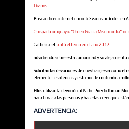
Divinos
Buscando en internet encontré varios artículos en
Obispado uruguayo: “Orden Gracia Misericordia” no 
Catholic.net
trató el tema en el año 2012
advirtiendo sobre esta comunidad y su alejamiento de
Solicitan las devociones de nuestra iglesia como el r
elementos esotéricos y esto puede confundir a millo
Ellos utilizan la devoción al Padre Pio y lo llaman 
para timar a las personas y hacerlas creer que está
ADVERTENCIA: