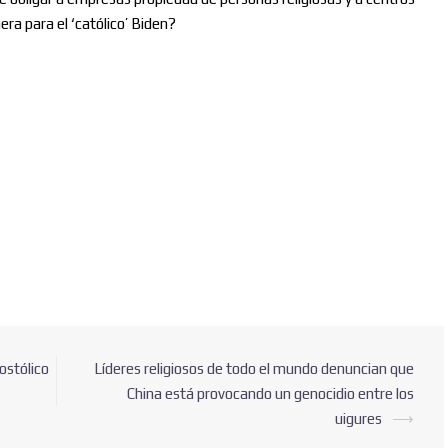
ra para el ‘católico’ Biden?
Nombre
ostólico
Líderes religiosos de todo el mundo denuncian que
China está provocando un genocidio entre los
Correo electrónico
*
uigures
⟶