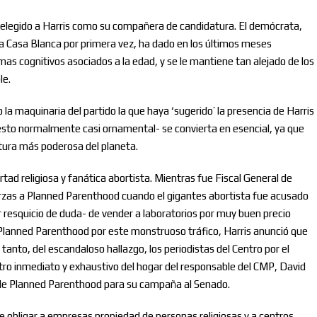
 elegido a Harris como su compañera de candidatura. El demócrata,
la Casa Blanca por primera vez, ha dado en los últimos meses
 cognitivos asociados a la edad, y se le mantiene tan alejado de los
le.
la maquinaria del partido la que haya ‘sugerido’ la presencia de Harris
puesto normalmente casi ornamental- se convierta en esencial, ya que
atura más poderosa del planeta.
ertad religiosa y fanática abortista. Mientras fue Fiscal General de
uerzas a Planned Parenthood cuando el gigantes abortista fue acusado
 resquicio de duda- de vender a laboratorios por muy buen precio
a Planned Parenthood por este monstruoso tráfico, Harris anunció que
 tanto, del escandaloso hallazgo, los periodistas del Centro por el
tro inmediato y exhaustivo del hogar del responsable del CMP, David
de Planned Parenthood para su campaña al Senado.
 obligar a empresas propiedad de personas religiosas y a centros