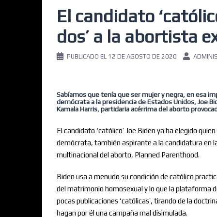
El candidato ‘católi
dos’ a la abortista 
PUBLICADO EL
12 DE AGOSTO DE 2020
ADMINI
Sabíamos que tenía que ser mujer y negra, en esa impar
demócrata a la presidencia de Estados Unidos, Joe Bid
Kamala Harris, partidaria acérrima del aborto provocad
El candidato ‘católico’ Joe Biden ya ha elegido quien 
demócrata, también aspirante a la candidatura en la
multinacional del aborto, Planned Parenthood.
Biden usa a menudo su condición de católico practic
del matrimonio homosexual y lo que la plataforma d
pocas publicaciones ‘católicas’, tirando de la doctrin
hagan por él una campaña mal disimulada.