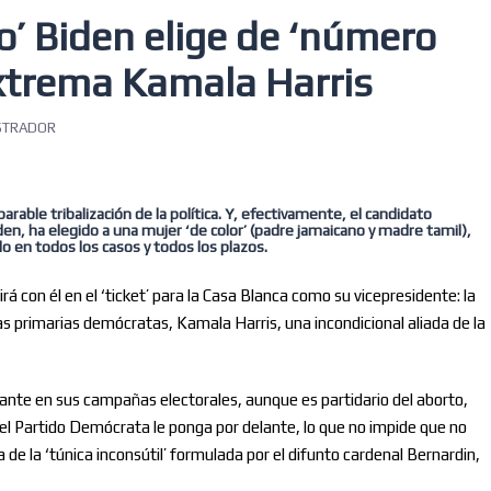
co’ Biden elige de ‘número
extrema Kamala Harris
STRADOR
able tribalización de la política. Y, efectivamente, el candidato
en, ha elegido a una mujer ‘de color’ (padre jamaicano y madre tamil),
o en todos los casos y todos los plazos.
irá con él en el ‘ticket’ para la Casa Blanca como su vicepresidente: la
s primarias demócratas, Kamala Harris, una incondicional aliada de la
ante en sus campañas electorales, aunque es partidario del aborto,
el Partido Demócrata le ponga por delante, lo que no impide que no
a de la ‘túnica inconsútil’ formulada por el difunto cardenal Bernardin,