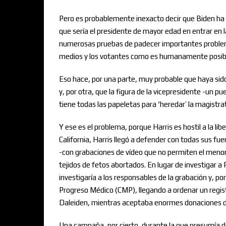
Pero es probablemente inexacto decir que Biden ha
que sería el presidente de mayor edad en entrar en 
numerosas pruebas de padecer importantes problemas
medios y los votantes como es humanamente posib
Eso hace, por una parte, muy probable que haya sido 
y, por otra, que la figura de la vicepresidente -un 
tiene todas las papeletas para ‘heredar’ la magistr
Y ese es el problema, porque Harris es hostil a la lib
California, Harris llegó a defender con todas sus f
-con grabaciones de vídeo que no permiten el menor
tejidos de fetos abortados. En lugar de investigar 
investigaría a los responsables de la grabación y, por
Progreso Médico (CMP), llegando a ordenar un regis
Daleiden, mientras aceptaba enormes donaciones 
Una campaña, por cierto, durante la que presumía de