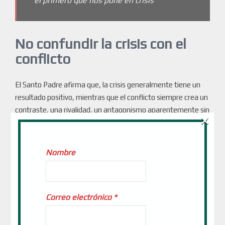
el primero que nos pone en crisis”
No confundir la crisis con el
conflicto
El Santo Padre afirma que, la crisis generalmente tiene un
resultado positivo, mientras que el conflicto siempre crea un
contraste, una rivalidad, un antagonismo aparentemente sin
×
solución, entre sujetos divididos en amigos para amar y
enemigos contra los que pelear, con la consiguiente victoria
de una de las partes. La lógica del conflicto siempre busca
Nombre
“culpables” a quienes estigmatizar y despreciar y “justos” a
quienes justificar, para introducir la conciencia —muchas
veces mágica— de que esta o aquella situación no nos
Correo electrónico
*
pertenece. Esta pérdida del sentido de pertenencia común
favorece el crecimiento o la afirmación de ciertas actitudes
de carácter elitista y de “grupos cerrados” que promueven