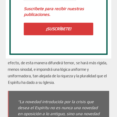
lógicas limitadoras y parciales, que empobrecen la
Suscribete para recibir nuestras
universalidad de nuestra misión.
publicaciones.
La Iglesia, entendida con las categorías de conflicto —
derecha e izquierda, progresista y tradicionalista—,
fragmenta, polariza, pervierte y traiciona su verdadera
naturaleza. La Iglesia es un Cuerpo perpetuamente en crisis,
precisamente porque está vivo, pero nunca debe convertirse
en un Cuerpo en conflicto, con ganadores y perdedores. En
efecto, de esta manera difundirá temor, se hará más rígida,
menos sinodal, e impondrá una lógica uniforme y
uniformadora, tan alejada de la riqueza y la pluralidad que el
Espíritu ha dado a su Iglesia.
“La novedad introducida por la crisis que
desea el Espíritu no es nunca una novedad
en oposición a lo antiguo, sino una novedad