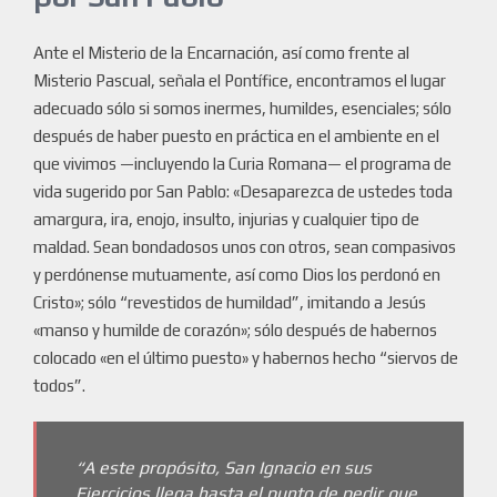
Ante el Misterio de la Encarnación, así como frente al
Misterio Pascual, señala el Pontífice, encontramos el lugar
adecuado sólo si somos inermes, humildes, esenciales; sólo
después de haber puesto en práctica en el ambiente en el
que vivimos —incluyendo la Curia Romana— el programa de
vida sugerido por San Pablo: «Desaparezca de ustedes toda
amargura, ira, enojo, insulto, injurias y cualquier tipo de
maldad. Sean bondadosos unos con otros, sean compasivos
y perdónense mutuamente, así como Dios los perdonó en
Cristo»; sólo “revestidos de humildad”, imitando a Jesús
«manso y humilde de corazón»; sólo después de habernos
colocado «en el último puesto» y habernos hecho “siervos de
todos”.
“A este propósito, San Ignacio en sus
Ejercicios llega hasta el punto de pedir que