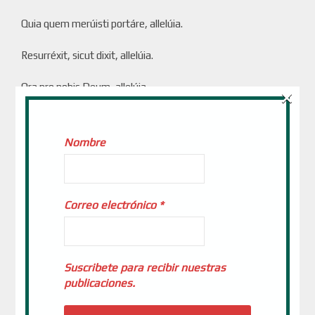
Quia quem merúisti portáre, allelúia.
Resurréxit, sicut dixit, allelúia.
Ora pro nobis Deum, allelúia.
×
Comparte esta entrada:
Nombre
Correo electrónico
*
CONVERSIÓN
FAMILIAS
PAPA FRANCISCO
VATICANNEWS
Suscribete para recibir nuestras
publicaciones.