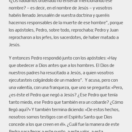
«¿Os habíamos ordenado no enseñar mencionando ese
nombre? – es decir, en el nombre de Jesús – y vosotros
habéis llenado Jerusalén de vuestra doctrina y queréis
hacernos responsables de la muerte de ese hombre”, porque
los apóstoles, Pedro, sobre todo, reprochaba; Pedro y Juan
reprocharon a los jefes, los sacerdotes, de haber matado a
Jesús.
Y entonces Pedro respondió junto con los apóstoles: «Hay
que obedecer a Dios antes que a los hombres. El Dios de
nuestros padres ha resucitado a Jesús, a quien vosotros
ejecutasteis colgándolo de un madero”. Y acusa, pero con
una valentía, con una franqueza, que uno se pregunta: «Pero,
¿es éste el Pedro que negó a Jesús? ¿Ese Pedro que tenía
tanto miedo, ese Pedro que también era un cobarde? ¿Cómo
llegó aquí?» Y también termina diciendo: «De estos hechos,
nosotros somos testigos con el Espíritu Santo que Dios
concede a los que creen en él». ¿Cuál fue la manera de este
Pedro para llegar a este punto, a este valor, a esta