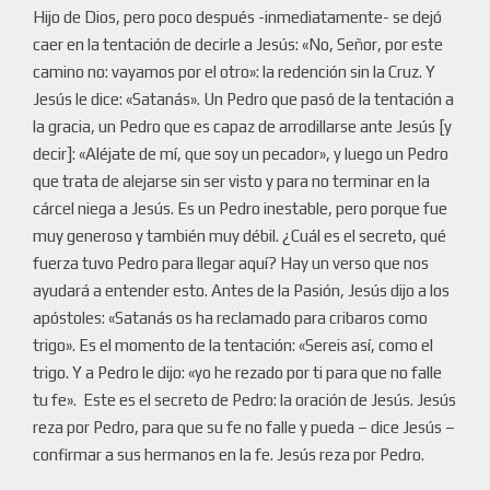
Hijo de Dios, pero poco después -inmediatamente- se dejó
caer en la tentación de decirle a Jesús: «No, Señor, por este
camino no: vayamos por el otro»: la redención sin la Cruz. Y
Jesús le dice: «Satanás». Un Pedro que pasó de la tentación a
la gracia, un Pedro que es capaz de arrodillarse ante Jesús [y
decir]: «Aléjate de mí, que soy un pecador», y luego un Pedro
que trata de alejarse sin ser visto y para no terminar en la
cárcel niega a Jesús. Es un Pedro inestable, pero porque fue
muy generoso y también muy débil. ¿Cuál es el secreto, qué
fuerza tuvo Pedro para llegar aquí? Hay un verso que nos
ayudará a entender esto. Antes de la Pasión, Jesús dijo a los
apóstoles: «Satanás os ha reclamado para cribaros como
trigo». Es el momento de la tentación: «Sereis así, como el
trigo. Y a Pedro le dijo: «yo he rezado por ti para que no falle
tu fe». Este es el secreto de Pedro: la oración de Jesús. Jesús
reza por Pedro, para que su fe no falle y pueda – dice Jesús –
confirmar a sus hermanos en la fe. Jesús reza por Pedro.