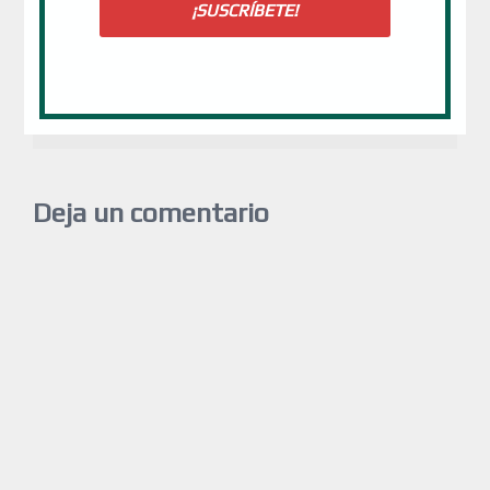
⟵
Informativo 23-04-
El Papa reza por los
2020 Vatican News
profesores y estudiantes
en este tiempo de
pandemia
⟶
Deja un comentario