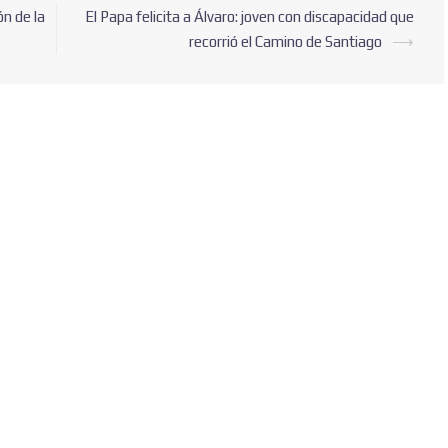
ón de la
El Papa felicita a Álvaro: joven con discapacidad que
recorrió el Camino de Santiago
⟶