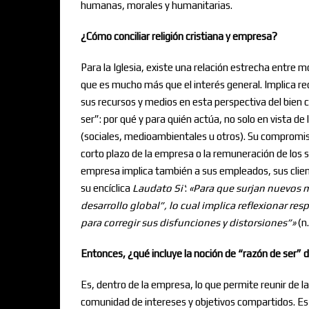
humanas, morales y humanitarias.
¿Cómo conciliar religión cristiana y empresa
?
Para la Iglesia, existe una relación estrecha entre m
que es mucho más que el interés general. Implica rec
sus recursos y medios en esta perspectiva del bien 
ser”: por qué y para quién actúa, no solo en vista de
(sociales, medioambientales u otros). Su compromiso
corto plazo de la empresa o la remuneración de los s
empresa implica también a sus empleados, sus clien
su encíclica
Laudato Si
’
:
«
Para que surjan nuevos 
desarrollo global”, lo cual implica reflexionar re
para corregir sus disfunciones y distorsiones”
»
(n.
Entonces, ¿qué incluye la noción de “razón de ser”
Es, dentro de la empresa, lo que permite reunir de l
comunidad de intereses y objetivos compartidos. Es