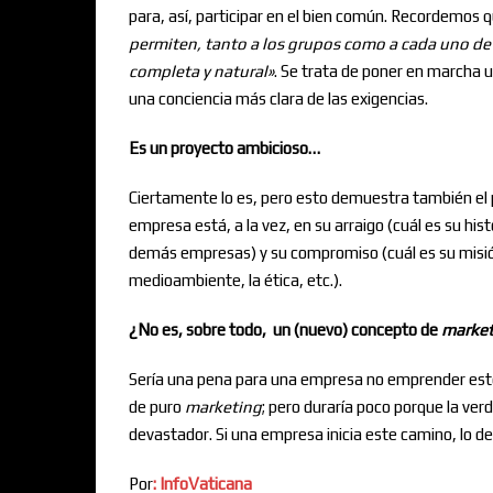
para, así, participar en el bien común. Recordemos
permiten, tanto a los grupos como a cada uno de
completa y natural
»
. Se trata de poner en marcha 
una conciencia más clara de las exigencias.
Es un proyecto ambicioso…
Ciertamente lo es, pero esto demuestra también el p
empresa está, a la vez, en su arraigo (cuál es su hist
demás empresas) y su compromiso (cuál es su misión
medioambiente, la ética, etc.).
¿No es, sobre todo, un (nuevo) concepto de
market
Sería una pena para una empresa no emprender este t
de puro
marketing
; pero duraría poco porque la ve
devastador. Si una empresa inicia este camino, lo d
Por
: InfoVaticana