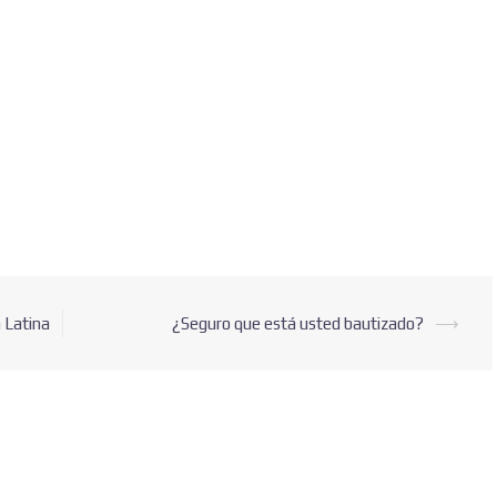
Suscribete para recibir nuestras publicaciones.
a Latina
¿Seguro que está usted bautizado?
⟶