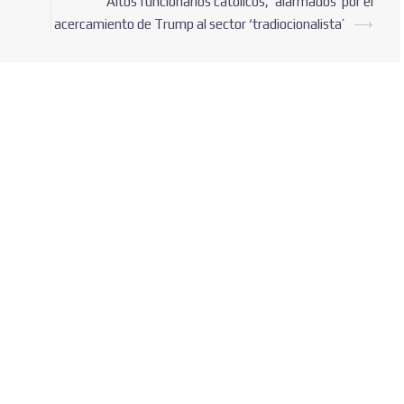
Altos funcionarios católicos, ‘alarmados’ por el
acercamiento de Trump al sector ‘tradiocionalista’
⟶
Nombre
Correo electrónico
*