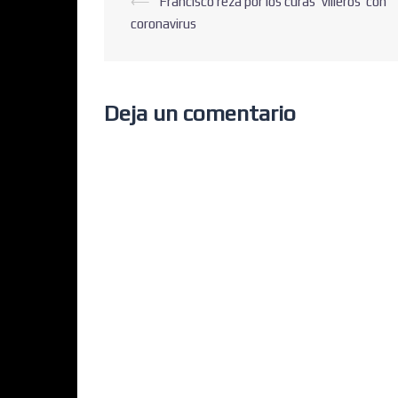
⟵
Francisco reza por los curas ‘villeros’ con
coronavirus
Deja un comentario